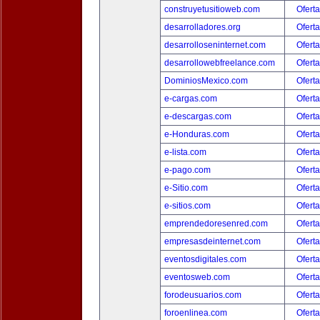
construyetusitioweb.com
Oferta
desarrolladores.org
Oferta
desarrolloseninternet.com
Oferta
desarrollowebfreelance.com
Oferta
DominiosMexico.com
Oferta
e-cargas.com
Oferta
e-descargas.com
Oferta
e-Honduras.com
Oferta
e-lista.com
Oferta
e-pago.com
Oferta
e-Sitio.com
Oferta
e-sitios.com
Oferta
emprendedoresenred.com
Oferta
empresasdeinternet.com
Oferta
eventosdigitales.com
Oferta
eventosweb.com
Oferta
forodeusuarios.com
Oferta
foroenlinea.com
Oferta