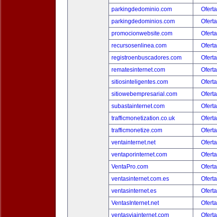
parkingdedominio.com
Oferta
parkingdedominios.com
Oferta
promocionwebsite.com
Oferta
recursosenlinea.com
Oferta
registroenbuscadores.com
Oferta
rematesinternet.com
Oferta
sitiosinteligentes.com
Oferta
sitiowebempresarial.com
Oferta
subastainternet.com
Oferta
trafficmonetization.co.uk
Oferta
trafficmonetize.com
Oferta
ventainternet.net
Oferta
ventaporinternet.com
Oferta
VentaPro.com
Oferta
ventasinternet.com.es
Oferta
ventasinternet.es
Oferta
VentasInternet.net
Oferta
ventasviainternet.com
Oferta