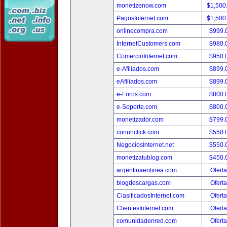
monetizenow.com
$1,500
PagosInternet.com
$1,500
onlinecompra.com
$999.
InternetCustomers.com
$980.
ComercioInternet.com
$950.
e-Afiliados.com
$899.
eAfiliados.com
$899.
e-Foros.com
$800.
e-Soporte.com
$800.
monetizador.com
$799.
conunclick.com
$550.
NegociosInternet.net
$550.
monetizatublog.com
$450.
argentinaenlinea.com
Oferta
blogdescargas.com
Oferta
ClasificadosInternet.com
Oferta
ClientesInternet.com
Oferta
comunidadenred.com
Oferta