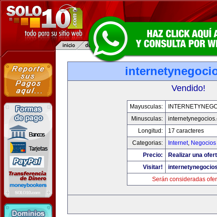
internetynegoci
Vendido!
Mayusculas:
INTERNETYNEGO
Minusculas:
internetynegocios
Longitud:
17 caracteres
Categorias:
Internet
,
Negocios
Precio:
Realizar una ofert
Visitar!
internetynegocio
Serán consideradas ofer