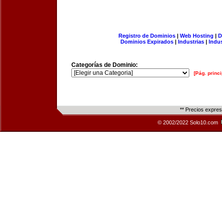
Registro de Dominios
|
Web Hosting
|
D
Dominios Expirados
|
Industrias
|
Indu
Categorías de Dominio:
[Pág. princi
** Precios expre
© 2002/2022 Solo10.com