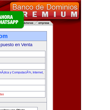
com
 puesto en Venta
rmÃ¡tica y ComputaciÃ³n
,
Internet
,
tas