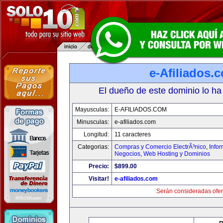
e-Afiliados.
El dueño de este dominio lo ha
Mayusculas:
E-AFILIADOS.COM
Minusculas:
e-afiliados.com
Longitud:
11 caracteres
Categorias:
Compras y Comercio ElectrÃ³nico
,
Info
Negocios
,
Web Hosting y Dominios
Precio:
$899.00
Visitar!
e-afiliados.com
Serán consideradas ofer