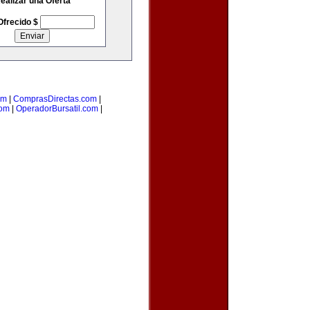
ealizar una Oferta
Ofrecido $
om
|
ComprasDirectas.com
|
com
|
OperadorBursatil.com
|