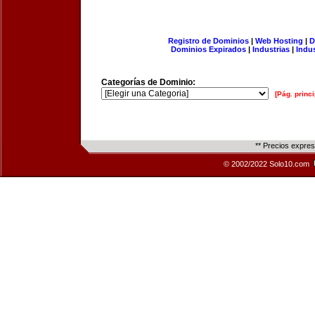
Registro de Dominios
|
Web Hosting
|
D
Dominios Expirados
|
Industrias
|
Indu
Categorías de Dominio:
[Pág. princi
** Precios expre
© 2002/2022 Solo10.com