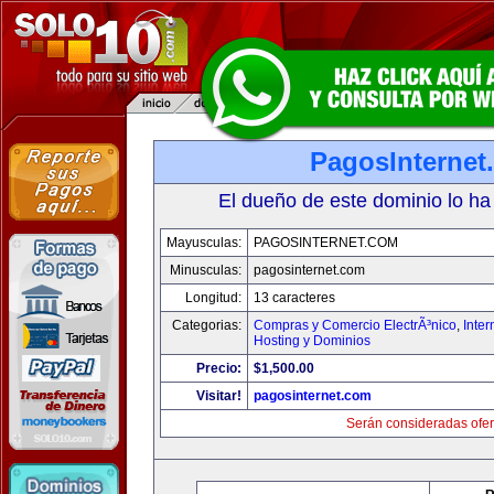
PagosInternet
El dueño de este dominio lo ha
Mayusculas:
PAGOSINTERNET.COM
Minusculas:
pagosinternet.com
Longitud:
13 caracteres
Categorias:
Compras y Comercio ElectrÃ³nico
,
Inter
Hosting y Dominios
Precio:
$1,500.00
Visitar!
pagosinternet.com
Serán consideradas ofer