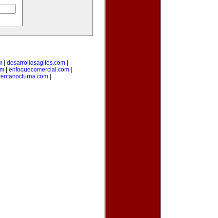
m
|
desarrollosagiles.com
|
om
|
enfoquecomercial.com
|
ventanocturna.com
|