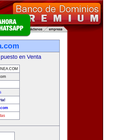
a.com
 puesto en Venta
INEA.COM
.com
s
ta!
a.com
tas