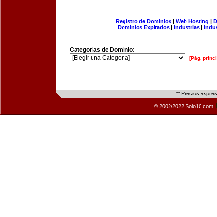
Registro de Dominios
|
Web Hosting
|
D
Dominios Expirados
|
Industrias
|
Indu
Categorías de Dominio:
[Pág. princi
** Precios expre
© 2002/2022 Solo10.com