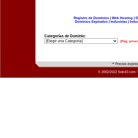
Registro de Dominios
|
Web Hosting
|
D
Dominios Expirados
|
Industrias
|
Indu
Categorías de Dominio:
[Pág. princi
** Precios expre
© 2002/2022 Solo10.com