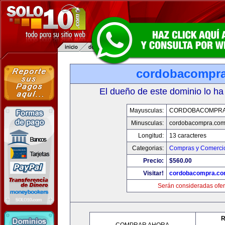
cordobacompr
El dueño de este dominio lo ha
Mayusculas:
CORDOBACOMPRA
Minusculas:
cordobacompra.co
Longitud:
13 caracteres
Categorias:
Compras y Comercio
Precio:
$560.00
Visitar!
cordobacompra.c
Serán consideradas ofer
R