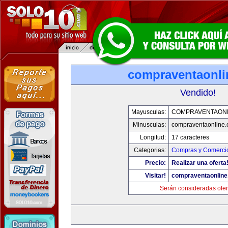
compraventaonl
Vendido!
Mayusculas:
COMPRAVENTAONL
Minusculas:
compraventaonline
Longitud:
17 caracteres
Categorias:
Compras y Comercio
Precio:
Realizar una oferta
Visitar!
compraventaonlin
Serán consideradas ofer