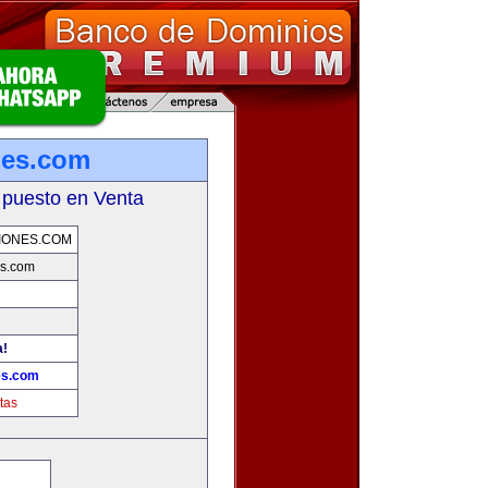
nes.com
 puesto en Venta
IONES.COM
s.com
a!
es.com
tas