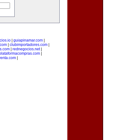
ios.io
|
guiapinamar.com
|
.com
|
clubimportadores.com
|
s.com
|
rednegocios.net
|
plataformacompras.com
|
venta.com
|