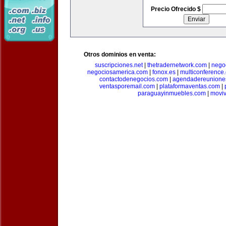
Precio Ofrecido $
Otros dominios en venta:
suscripciones.net
|
thetradernetwork.com
|
negoc
negociosamerica.com
|
fonox.es
|
multiconference
contactodenegocios.com
|
agendadereunione
ventasporemail.com
|
plataformaventas.com
|
paraguayinmuebles.com
|
movi