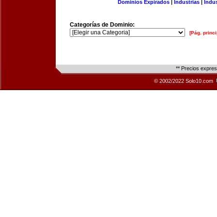
Dominios Expirados
|
Industrias
|
Indu
Categorías de Dominio:
[Pág. princi
** Precios expre
© 2002/2022 Solo10.com