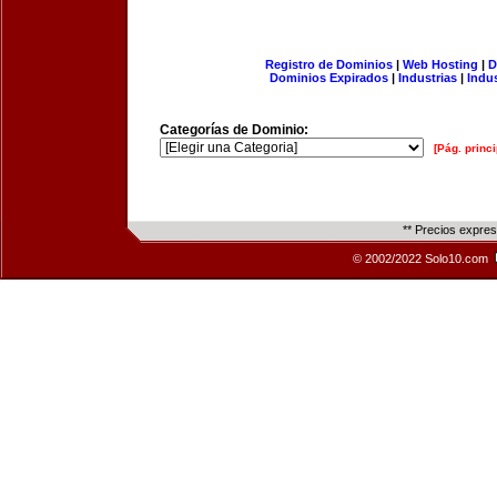
Registro de Dominios
|
Web Hosting
|
D
Dominios Expirados
|
Industrias
|
Indu
Categorías de Dominio:
[Pág. princi
** Precios expre
© 2002/2022 Solo10.com