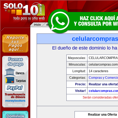
celularcompra
El dueño de este dominio lo ha
Mayusculas:
CELULARCOMPRA
Minusculas:
celularcompras.com
Longitud:
14 caracteres
Categorias:
Compras y Comercio
Precio:
Realizar una oferta
Visitar!
celularcompras.co
Serán consideradas ofer
Realizar una Oferta