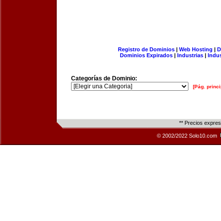
Registro de Dominios
|
Web Hosting
|
D
Dominios Expirados
|
Industrias
|
Indu
Categorías de Dominio:
[Pág. princi
** Precios expre
© 2002/2022 Solo10.com