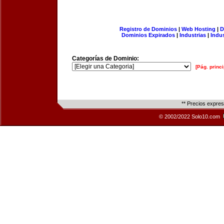
Registro de Dominios
|
Web Hosting
|
D
Dominios Expirados
|
Industrias
|
Indu
Categorías de Dominio:
[Pág. princi
** Precios expre
© 2002/2022 Solo10.com