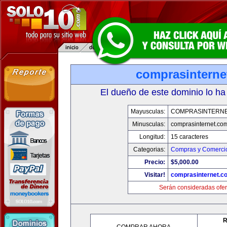
comprasinterne
El dueño de este dominio lo ha
Mayusculas:
COMPRASINTERNE
Minusculas:
comprasinternet.co
Longitud:
15 caracteres
Categorias:
Compras y Comercio
Precio:
$5,000.00
Visitar!
comprasinternet.c
Serán consideradas ofer
R