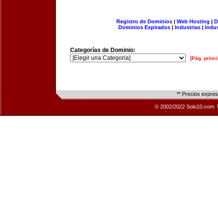
Registro de Dominios
|
Web Hosting
|
D
Dominios Expirados
|
Industrias
|
Indu
Categorías de Dominio:
[Pág. princi
** Precios expre
© 2002/2022 Solo10.com