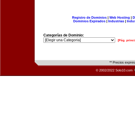
Registro de Dominios
|
Web Hosting
|
D
Dominios Expirados
|
Industrias
|
Indu
Categorías de Dominio:
[Pág. princi
** Precios expre
© 2002/2022 Solo10.com