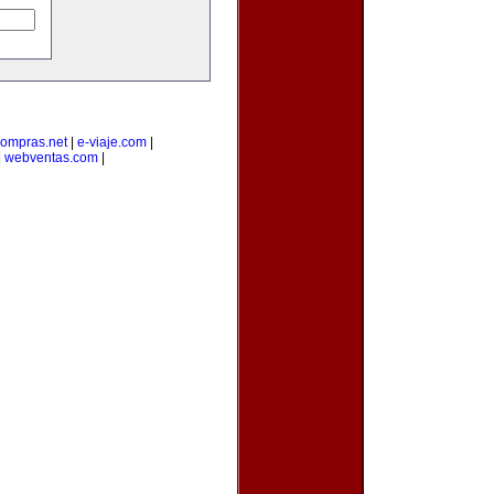
ompras.net
|
e-viaje.com
|
|
webventas.com
|