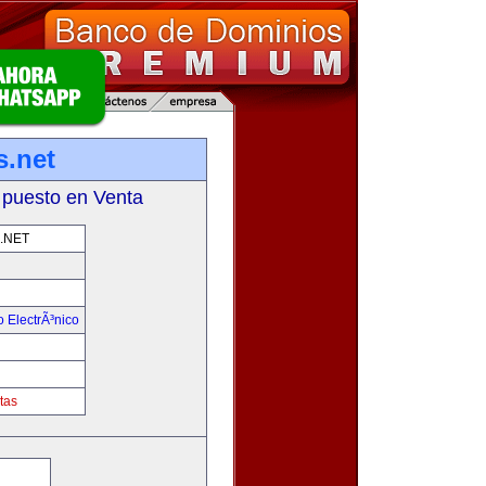
.net
 puesto en Venta
.NET
 ElectrÃ³nico
!
tas