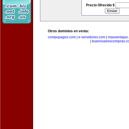
Precio Ofrecido $
Otros dominios en venta:
compupagos.com
|
e-servidores.com
|
masventajas
|
buenosairescompras.c