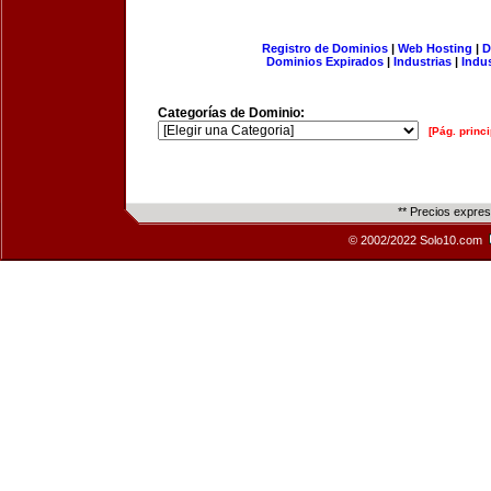
Registro de Dominios
|
Web Hosting
|
D
Dominios Expirados
|
Industrias
|
Indu
Categorías de Dominio:
[Pág. princi
** Precios expre
© 2002/2022 Solo10.com