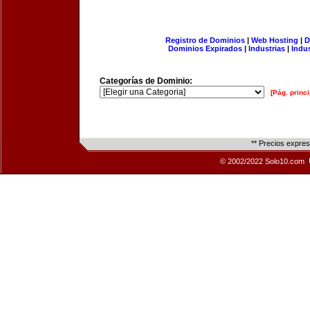
Registro de Dominios
|
Web Hosting
|
D
Dominios Expirados
|
Industrias
|
Indu
Categorías de Dominio:
[Pág. princi
** Precios expre
© 2002/2022 Solo10.com