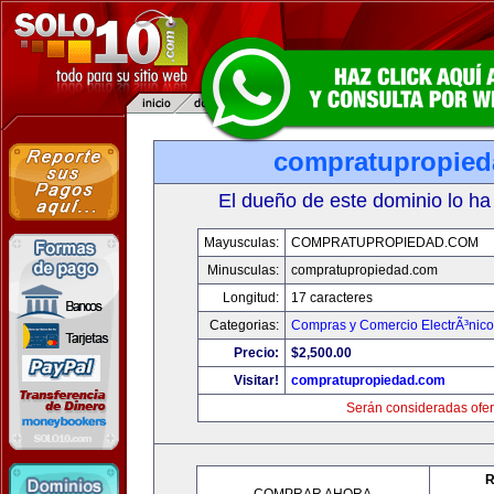
compratupropie
El dueño de este dominio lo ha
Mayusculas:
COMPRATUPROPIEDAD.COM
Minusculas:
compratupropiedad.com
Longitud:
17 caracteres
Categorias:
Compras y Comercio ElectrÃ³nico
Precio:
$2,500.00
Visitar!
compratupropiedad.com
Serán consideradas ofer
R