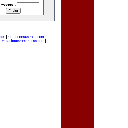
Ofrecido $
.com
|
hotelesenaustralia.com
|
|
vacacionesromanticas.com
|