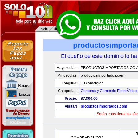
productosimport
El dueño de este dominio lo ha
Mayusculas:
PRODUCTOSIMPORTADOS.CO
Minusculas:
productosimportados.com
Longitud:
19 caracteres
Categorias:
Compras y Comercio ElectrÃ³nico
Precio:
$7,800.00
Visitar!
productosimportados.com
Serán consideradas ofer
R