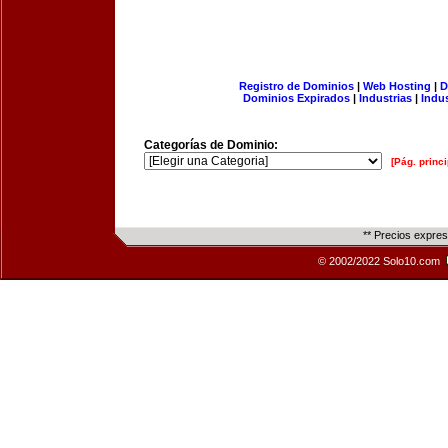
Registro de Dominios
|
Web Hosting
|
D
Dominios Expirados
|
Industrias
|
Indu
Categorías de Dominio:
[Pág. princi
** Precios expre
© 2002/2022 Solo10.com