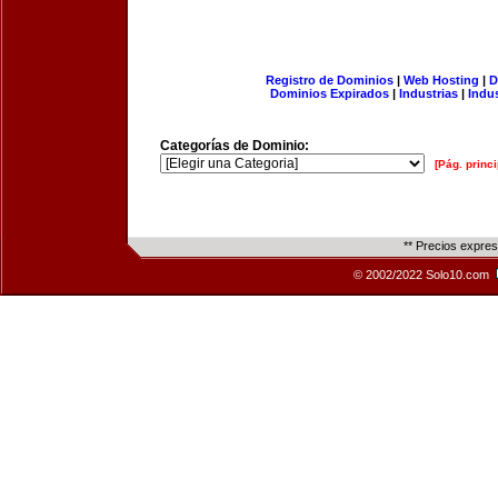
Registro de Dominios
|
Web Hosting
|
D
Dominios Expirados
|
Industrias
|
Indu
Categorías de Dominio:
[Pág. princi
** Precios expre
© 2002/2022 Solo10.com