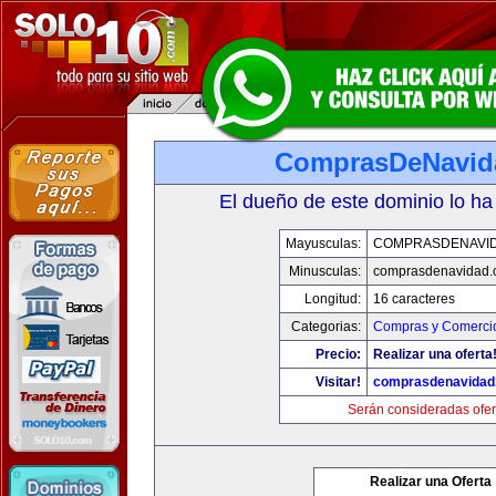
ComprasDeNavid
El dueño de este dominio lo ha
Mayusculas:
COMPRASDENAVI
Minusculas:
comprasdenavidad.
Longitud:
16 caracteres
Categorias:
Compras y Comercio
Precio:
Realizar una oferta
Visitar!
comprasdenavidad
Serán consideradas ofer
Realizar una Oferta