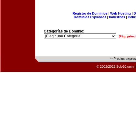
Registro de Dominios
|
Web Hosting
|
D
Dominios Expirados
|
Industrias
|
Indu
Categorías de Dominio:
[Pág. princi
** Precios expre
© 2002/2022 Solo10.com