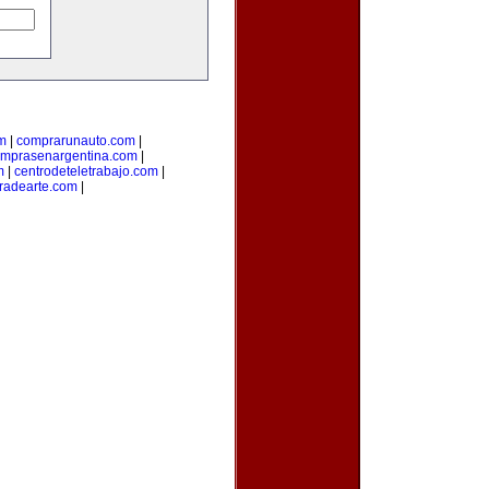
m
|
comprarunauto.com
|
mprasenargentina.com
|
m
|
centrodeteletrabajo.com
|
radearte.com
|