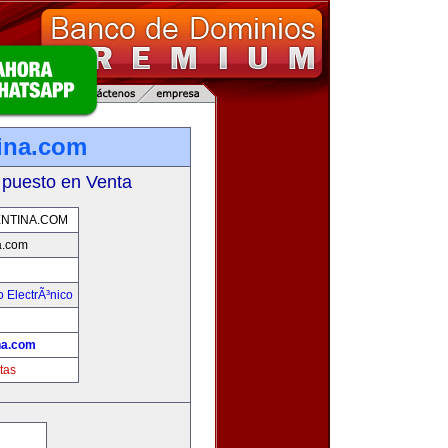
ina.com
 puesto en Venta
NTINA.COM
a.com
 ElectrÃ³nico
!
na.com
tas