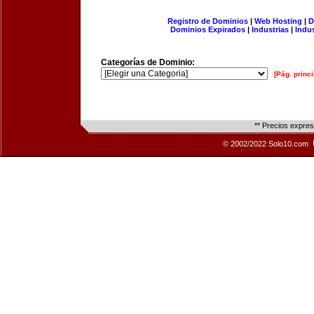
Registro de Dominios
|
Web Hosting
|
D
Dominios Expirados
|
Industrias
|
Indu
Categorías de Dominio:
[Pág. princi
** Precios expre
© 2002/2022 Solo10.com