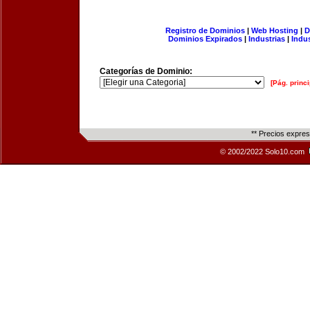
Registro de Dominios
|
Web Hosting
|
D
Dominios Expirados
|
Industrias
|
Indu
Categorías de Dominio:
[Pág. princi
** Precios expre
© 2002/2022 Solo10.com