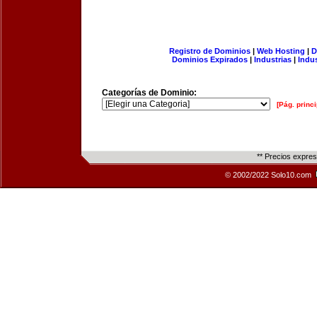
Registro de Dominios
|
Web Hosting
|
D
Dominios Expirados
|
Industrias
|
Indu
Categorías de Dominio:
[Pág. princi
** Precios expre
© 2002/2022 Solo10.com