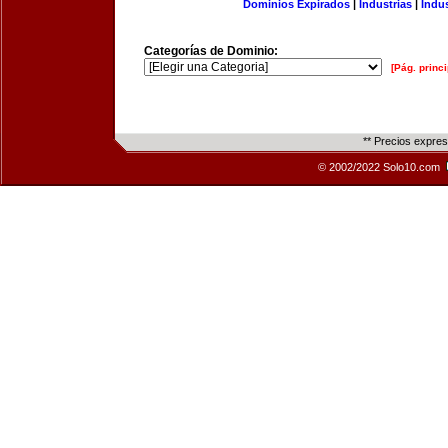
Dominios Expirados
|
Industrias
|
Indu
Categorías de Dominio:
[Pág. princi
** Precios expre
© 2002/2022 Solo10.com