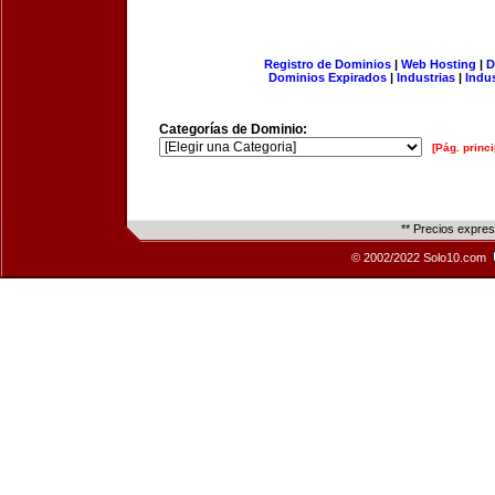
Registro de Dominios
|
Web Hosting
|
D
Dominios Expirados
|
Industrias
|
Indu
Categorías de Dominio:
[Pág. princi
** Precios expre
© 2002/2022 Solo10.com