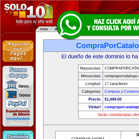
CompraPorCatal
El dueño de este dominio lo ha
Mayusculas:
COMPRAPORCATA
Minusculas:
compraporcatalogo
Longitud:
17 caracteres
Categorias:
Compras y Comercio
Precio:
$1,499.00
Visitar!
compraporcatalog
Serán consideradas ofer
R