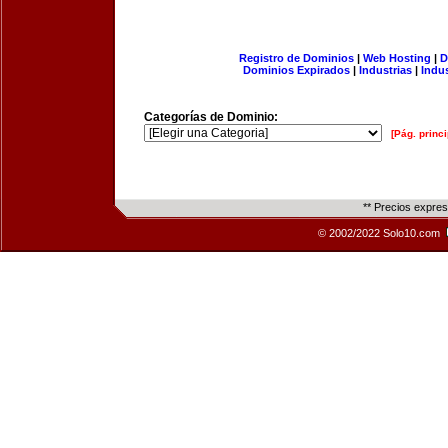
Registro de Dominios
|
Web Hosting
|
D
Dominios Expirados
|
Industrias
|
Indu
Categorías de Dominio:
[Pág. princi
** Precios expre
© 2002/2022 Solo10.com