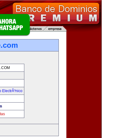
e.com
.COM
 ElectrÃ³nico
!
m
tas