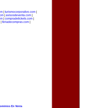
om
|
turismocorporativo.com
|
com
|
avisosdeventa.com
|
om
|
compradetickets.com
|
|
feriadecompras.com
|
ominios En Venta