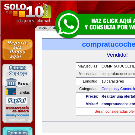
compratucoch
Vendido!
Mayusculas:
COMPRATUCOCHE
Minusculas:
compratucoche.com
Longitud:
13 caracteres
Categorias:
Compras y Comercio
Precio:
Realizar una oferta
Visitar!
compratucoche.co
Serán consideradas ofer