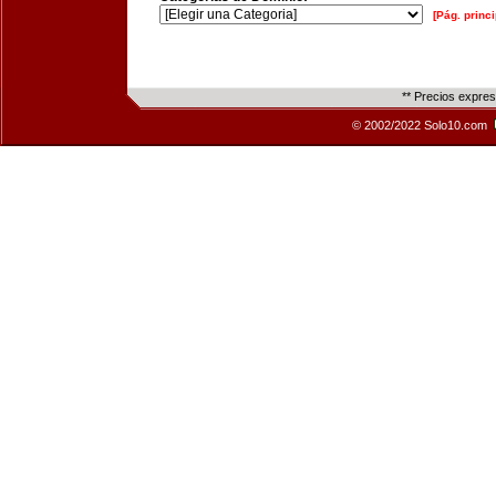
[Pág. princi
** Precios expre
© 2002/2022 Solo10.com