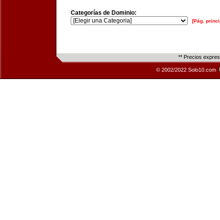
Categorías de Dominio:
[Pág. princi
** Precios expre
© 2002/2022 Solo10.com