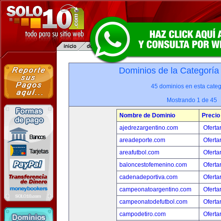
Dominios de la Categoría
45 dominios en esta categ
Mostrando 1 de 45
Nombre de Dominio
Precio
ajedrezargentino.com
Oferta
areadeporte.com
Oferta
areafutbol.com
Oferta
baloncestofemenino.com
Oferta
cadenadeportiva.com
Oferta
campeonatoargentino.com
Oferta
campeonatodefutbol.com
Oferta
campodetiro.com
Oferta