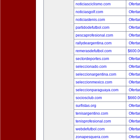
noticiasciclismo.com
Oferta
noticiasgolf.com
Oferta
noticiastenis.com
Oferta
partidodefutbol.com
Oferta
pescaprofesional.com
Oferta
rallydeargentina.com
Oferta
remerasdefutbol.com
$600.
sectordeportes.com
Oferta
seleccionado.com
Oferta
seleccionargentina.com
Oferta
seleccionmexico.com
Oferta
seleccionparaguaya.com
Oferta
sociosclub.com
$660.
surfistas.org
Oferta
tenisargentino.com
Oferta
tenisprofesional.com
Oferta
webdefutbol.com
Oferta
zonapesquera.com
Oferta